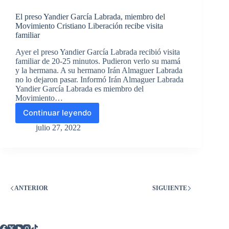
del
El preso Yandier García Labrada, miembro del
injusto
Movimiento Cristiano Liberación recibe visita
encarcelamiento
familiar
de
Yandier
Ayer el preso Yandier García Labrada recibió visita
García
familiar de 20-25 minutos. Pudieron verlo su mamá
Labrada,
y la hermana. A su hermano Irán Almaguer Labrada
miembro
no lo dejaron pasar. Informó Irán Almaguer Labrada
del
Yandier García Labrada es miembro del
Movimiento
Movimiento…
Cristiano
Continuar leyendo
Liberación
El
preso
julio 27, 2022
Yandier
García
Labrada,
miembro
del
Movimiento
ANTERIOR
SIGUIENTE
Cristiano
Liberación
recibe
visita