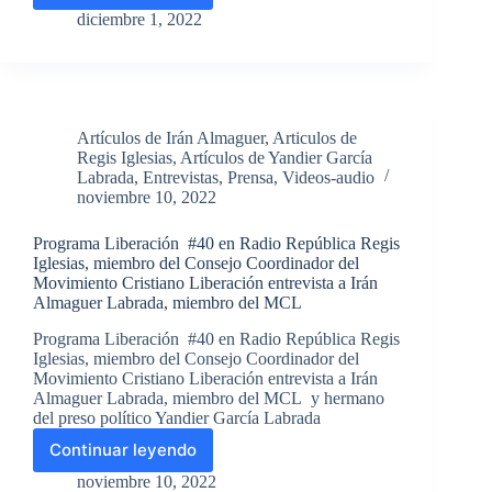
preso
diciembre 1, 2022
Yandier
García
Labrada,
miembro
del
Artículos de Irán Almaguer
,
Articulos de
Movimiento
Regis Iglesias
,
Artículos de Yandier García
Cristiano
Labrada
,
Entrevistas
,
Prensa
,
Videos-audio
Liberación,
noviembre 10, 2022
recibió
vista
Programa Liberación #40 en Radio República Regis
familiar
Iglesias, miembro del Consejo Coordinador del
ayer
Movimiento Cristiano Liberación entrevista a Irán
30
Almaguer Labrada, miembro del MCL
de
noviembre
Programa Liberación #40 en Radio República Regis
Iglesias, miembro del Consejo Coordinador del
Movimiento Cristiano Liberación entrevista a Irán
Almaguer Labrada, miembro del MCL y hermano
del preso político Yandier García Labrada
Continuar leyendo
Programa
Liberación
noviembre 10, 2022