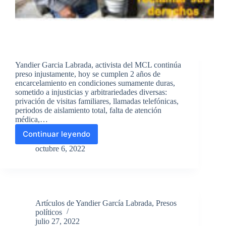
Yandier Garcia Labrada, activista del MCL continúa
preso injustamente, hoy se cumplen 2 años de
encarcelamiento en condiciones sumamente duras,
sometido a injusticias y arbitrariedades diversas:
privación de visitas familiares, llamadas telefónicas,
periodos de aislamiento total, falta de atención
médica,…
Continuar leyendo
Hoy
6
octubre 6, 2022
de
octubre
de
2022
se
Artículos de Yandier García Labrada
,
Presos
cumplen
políticos
2
julio 27, 2022
años