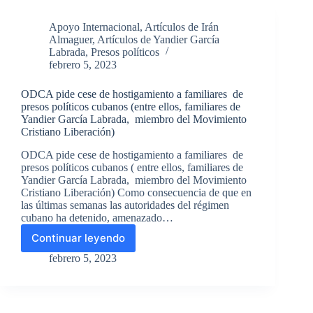
Yandier
García
Apoyo Internacional
,
Artículos de Irán
Labrada,
Almaguer
,
Artículos de Yandier García
recibió
Labrada
,
Presos políticos
vista
febrero 5, 2023
familiar
ayer
ODCA pide cese de hostigamiento a familiares de
26
presos políticos cubanos (entre ellos, familiares de
de
Yandier García Labrada, miembro del Movimiento
abril
Cristiano Liberación)
ODCA pide cese de hostigamiento a familiares de
presos políticos cubanos ( entre ellos, familiares de
Yandier García Labrada, miembro del Movimiento
Cristiano Liberación) Como consecuencia de que en
las últimas semanas las autoridades del régimen
cubano ha detenido, amenazado…
Continuar leyendo
ODCA
pide
febrero 5, 2023
cese
de
hostigamiento
a