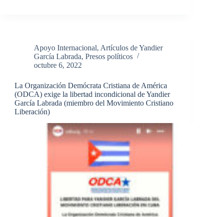
#40
en
Radio
República
Regis
Apoyo Internacional
,
Artículos de Yandier
Iglesias,
García Labrada
,
Presos políticos
miembro
octubre 6, 2022
del
Consejo
La Organización Demócrata Cristiana de América
Coordinador
(ODCA) exige la libertad incondicional de Yandier
del
García Labrada (miembro del Movimiento Cristiano
Movimiento
Liberación)
Cristiano
Liberación
entrevista
a
Irán
Almaguer
Labrada,
miembro
del
MCL