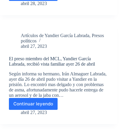
Martí
abril 28, 2023
Familiares
del
preso
político
Yandier
Artículos de Yandier García Labrada
,
Presos
García
políticos
Labrada
abril 27, 2023
preocupados
por
El preso miembro del MCL, Yandier García
su
Labrada, recibió vista familiar ayer 26 de abril
estado
de
Según informa su hermano, Irán Almaguer Labrada,
salud
ayer día 26 de abril pudo visitar a Yandier en la
prisión. Lo encontró mas delgado y con problemas
de asma, afortunadamente pudo hacerle entrega de
un aerosol y de la jaba con…
Continuar leyendo
El
preso
abril 27, 2023
miembro
del
MCL,