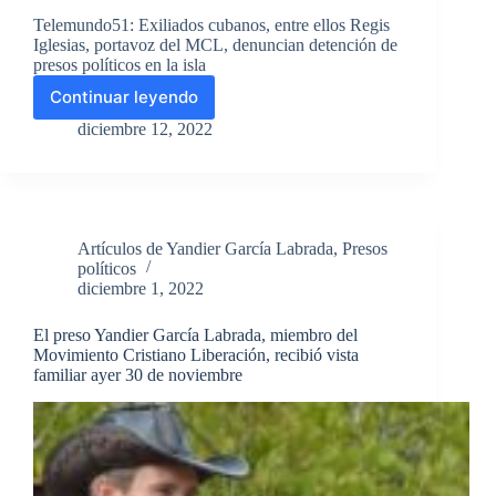
Liberación
Telemundo51: Exiliados cubanos, entre ellos Regis
Iglesias, portavoz del MCL, denuncian detención de
presos políticos en la isla
Continuar leyendo
Telemundo51:
Exiliados
diciembre 12, 2022
cubanos,
entre
ellos
Regis
Iglesias,
Artículos de Yandier García Labrada
,
Presos
portavoz
políticos
del
diciembre 1, 2022
MCL,
denuncian
El preso Yandier García Labrada, miembro del
detención
Movimiento Cristiano Liberación, recibió vista
de
familiar ayer 30 de noviembre
presos
políticos
en
la
isla