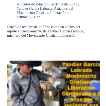
(ODCA)
Articulos de Eduardo Cardet
,
Artículos de
exige
Yandier García Labrada
,
Artículos del
la
Movimiento Cristiano Liberación
libertad
octubre 6, 2022
incondicional
de
Hoy 6 de octubre de 2022 se cumplen 2 años del
Yandier
injusto encarcelamiento de Yandier García Labrada,
García
miembro del Movimiento Cristiano Liberación
Labrada
(miembro
del
Movimiento
Cristiano
Liberación)