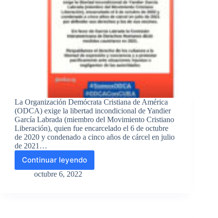
La Organización Demócrata Cristiana de América
(ODCA) exige la libertad incondicional de Yandier
García Labrada (miembro del Movimiento Cristiano
Liberación), quien fue encarcelado el 6 de octubre
de 2020 y condenado a cinco años de cárcel en julio
de 2021…
Continuar leyendo
La
Organización
octubre 6, 2022
Demócrata
Cristiana
de
América