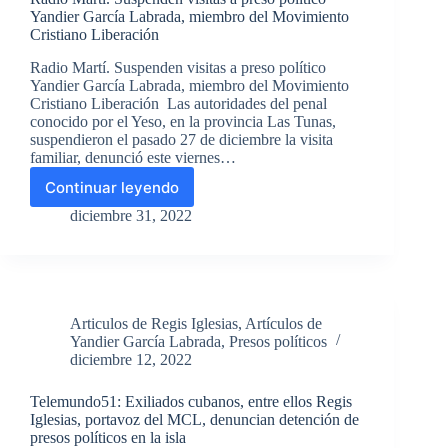
trasladado
Yandier García Labrada, miembro del Movimiento
a
Cristiano Liberación
un
centro
Radio Martí. Suspenden visitas a preso político
de
Yandier García Labrada, miembro del Movimiento
mínima
Cristiano Liberación Las autoridades del penal
severidad
conocido por el Yeso, en la provincia Las Tunas,
suspendieron el pasado 27 de diciembre la visita
familiar, denunció este viernes…
Continuar leyendo
Radio
Martí.
diciembre 31, 2022
Suspenden
visitas
a
preso
político
Articulos de Regis Iglesias
,
Artículos de
Yandier
Yandier García Labrada
,
Presos políticos
García
diciembre 12, 2022
Labrada,
miembro
Telemundo51: Exiliados cubanos, entre ellos Regis
del
Iglesias, portavoz del MCL, denuncian detención de
Movimiento
presos políticos en la isla
Cristiano