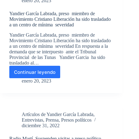
enero 20, 2023
Yandier García Labrada, preso miembro de
Movimiento Cristiano Liberación ha sido trasladado
a un centro de mínima severidad
Yandier García Labrada, preso miembro de
Movimiento Cristiano Liberación ha sido trasladado
a un centro de mínima severidad En respuesta a la
demanda que se interpuesto ante el Tribunal
Provincial de las Tunas Yandier Garcia ha sido
trasladado al…
Continuar leyendo
Yandier
García
enero 20, 2023
Labrada,
preso
miembro
de
Movimiento
Artículos de Yandier García Labrada
,
Cristiano
Entrevistas
,
Prensa
,
Presos políticos
Liberación
diciembre 31, 2022
ha
sido
Radio Martí. Suspenden visitas a preso político