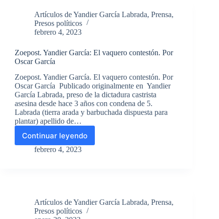
familiares
Artículos de Yandier García Labrada
,
Prensa
,
de
Presos políticos
presos
febrero 4, 2023
políticos
cubanos
Zoepost. Yandier García: El vaquero contestón. Por
(entre
Oscar García
ellos,
familiares
Zoepost. Yandier García. El vaquero contestón. Por
de
Oscar García Publicado originalmente en Yandier
Yandier
García Labrada, preso de la dictadura castrista
García
asesina desde hace 3 años con condena de 5.
Labrada,
Labrada (tierra arada y barbuchada dispuesta para
miembro
plantar) apellido de…
del
Continuar leyendo
Movimiento
Zoepost.
Cristiano
Yandier
febrero 4, 2023
Liberación)
García:
El
vaquero
contestón.
Por
Artículos de Yandier García Labrada
,
Prensa
,
Oscar
Presos políticos
García