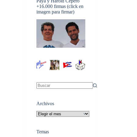
Payá y Harold Cepero
+16.000 firmas (click en
imagen para firmar)
Sin
resultados
Archivos
Archivos
Temas