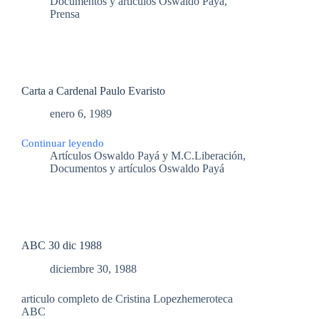
Documentos y artículos Oswaldo Payá
,
publicación
Prensa
número
7
de
la
revista
Pueblo
de
Carta a Cardenal Paulo Evaristo
Dios
enero 6, 1989
Continuar leyendo
Carta
Artículos Oswaldo Payá y M.C.Liberación
,
a
Documentos y artículos Oswaldo Payá
Cardenal
Paulo
Evaristo
ABC 30 dic 1988
diciembre 30, 1988
articulo completo de Cristina Lopezhemeroteca
ABC