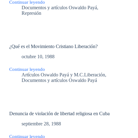
Continuar leyendo
ABC
Documentos y artículos Oswaldo Payá
,
30
Represión
dic
1988
¿Qué es el Movimiento Cristiano Liberación?
octubre 10, 1988
Continuar leyendo
¿Qué
Artículos Oswaldo Payá y M.C.Liberación
,
es
Documentos y artículos Oswaldo Payá
el
Movimiento
Cristiano
Liberación?
Denuncia de violación de libertad religiosa en Cuba
septiembre 28, 1988
Continuar leyendo