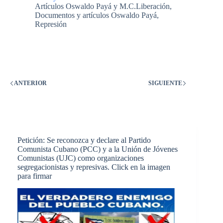
Denuncia
Artículos Oswaldo Payá y M.C.Liberación
,
de
Documentos y artículos Oswaldo Payá
,
violación
Represión
de
libertad
religiosa
en
Cuba
ANTERIOR
SIGUIENTE
Petición: Se reconozca y declare al Partido
Comunista Cubano (PCC) y a la Unión de Jóvenes
Comunistas (UJC) como organizaciones
segregacionistas y represivas. Click en la imagen
para firmar