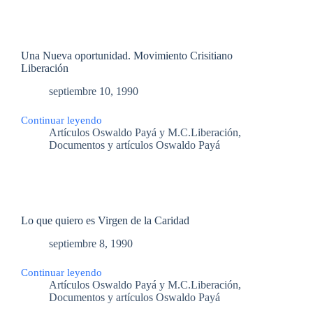
Walesa
en
1990
Una Nueva oportunidad. Movimiento Crisitiano
Liberación
septiembre 10, 1990
Continuar leyendo
Una
Artículos Oswaldo Payá y M.C.Liberación
,
Nueva
Documentos y artículos Oswaldo Payá
oportunidad.
Movimiento
Crisitiano
Liberación
Lo que quiero es Virgen de la Caridad
septiembre 8, 1990
Continuar leyendo
Lo
Artículos Oswaldo Payá y M.C.Liberación
,
que
Documentos y artículos Oswaldo Payá
quiero
es