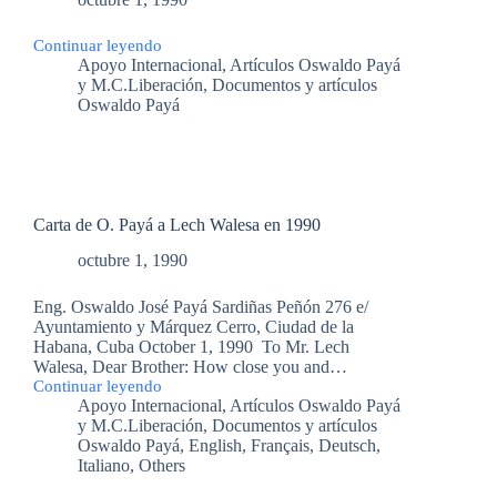
Continuar leyendo
Carta
Apoyo Internacional
,
Artículos Oswaldo Payá
de
y M.C.Liberación
,
Documentos y artículos
Oswaldo
Oswaldo Payá
Payá
a
Romaszewski
Carta de O. Payá a Lech Walesa en 1990
octubre 1, 1990
Eng. Oswaldo José Payá Sardiñas Peñón 276 e/
Ayuntamiento y Márquez Cerro, Ciudad de la
Habana, Cuba October 1, 1990 To Mr. Lech
Walesa, Dear Brother: How close you and…
Continuar leyendo
Carta
Apoyo Internacional
,
Artículos Oswaldo Payá
de
y M.C.Liberación
,
Documentos y artículos
O.
Oswaldo Payá
,
English, Français, Deutsch,
Payá
Italiano, Others
a
Lech