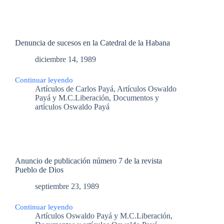
Virgen
de
la
Caridad
Denuncia de sucesos en la Catedral de la Habana
diciembre 14, 1989
Continuar leyendo
Denuncia
Artículos de Carlos Payá
,
Artículos Oswaldo
de
Payá y M.C.Liberación
,
Documentos y
sucesos
artículos Oswaldo Payá
en
la
Catedral
de
la
Habana
Anuncio de publicación número 7 de la revista
Pueblo de Dios
septiembre 23, 1989
Continuar leyendo
Anuncio
Artículos Oswaldo Payá y M.C.Liberación
,
de