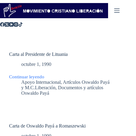
Saltar
al
contenido
Carta al Presidente de Lituania
octubre 1, 1990
Continuar leyendo
Carta
Apoyo Internacional
,
Artículos Oswaldo Payá
al
y M.C.Liberación
,
Documentos y artículos
Presidente
Oswaldo Payá
de
Lituania
Carta de Oswaldo Payá a Romaszewski
octubre 1, 1990