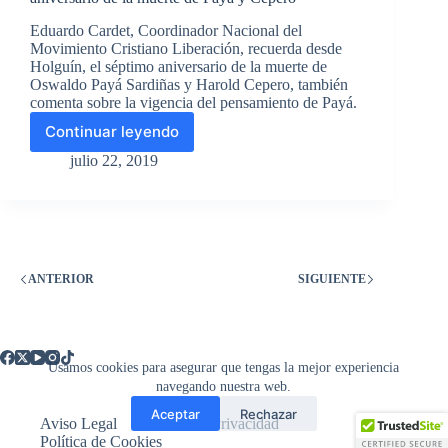
Eduardo Cardet, Coordinador Nacional del
Movimiento Cristiano Liberación, recuerda desde
Holguín, el séptimo aniversario de la muerte de
Oswaldo Payá Sardiñas y Harold Cepero, también
comenta sobre la vigencia del pensamiento de Payá.
Continuar leyendo
Radio
Martí
julio 22, 2019
Declaraciones
de
Eduardo
Cardet
sobre
aniversario
ANTERIOR
SIGUIENTE
de
la
muerte
de
Payá
Usamos cookies para asegurar que tengas la mejor experiencia
y
navegando nuestra web.
Cepero
Aceptar
Rechazar
Aviso Legal
Política de Privacidad
Política de Cookies