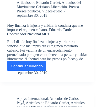
Articulos de Eduardo Cardet
,
Artículos del
“democráticamente
Movimiento Cristiano Liberación
,
Prensa
,
”
Presos políticos
,
Videos-audio
por
septiembre 30, 2019
Raúl
Castro
Hoy finaliza la injusta y arbitraria condena que me
impuso el régimen cubano. Eduardo Cardet.
Coordinador Nacional MCL
En el día de hoy finaliza la injusta y arbitraria
sanción que me impusiera el régimen totalitario
cubano. Fui víctima de un encarcelamiento
premeditado por ejercer mi derecho a pensar y hablar
libremente. ‘Libertad para los presos políticos y de…
Continuar leyendo
Hoy
finaliza
septiembre 30, 2019
la
injusta
y
arbitraria
condena
Apoyo Internacional
,
Artículos de Carlos
que
Payá
,
Articulos de Eduardo Cardet
,
Articulos
me