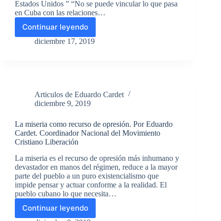
Estados Unidos ” “No se puede vincular lo que pasa
en Cuba con las relaciones…
Continuar leyendo
Radio
Marti.
diciembre 17, 2019
Eduardo
Cardet.
Coordinador
Nacional
del
Articulos de Eduardo Cardet
MCL”
diciembre 9, 2019
No
se
La miseria como recurso de opresión. Por Eduardo
puede
Cardet. Coordinador Nacional del Movimiento
vincular
Cristiano Liberación
lo
que
La miseria es el recurso de opresión más inhumano y
pasa
devastador en manos del régimen, reduce a la mayor
en
parte del pueblo a un puro existencialismo que
Cuba
impide pensar y actuar conforme a la realidad. El
con
pueblo cubano lo que necesita…
las
Continuar leyendo
relaciones
La
entre