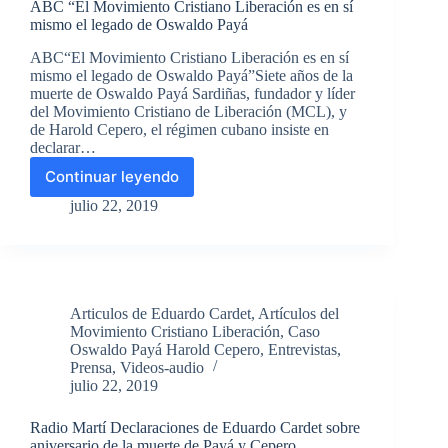
ABC “El Movimiento Cristiano Liberación es en sí
Eduardo
mismo el legado de Oswaldo Payá
Cardet
ABC“El Movimiento Cristiano Liberación es en sí
mismo el legado de Oswaldo Payá”Siete años de la
muerte de Oswaldo Payá Sardiñas, fundador y líder
del Movimiento Cristiano de Liberación (MCL), y
de Harold Cepero, el régimen cubano insiste en
declarar…
Continuar leyendo
ABC
“El
julio 22, 2019
Movimiento
Cristiano
Liberación
es
en
Articulos de Eduardo Cardet
,
Artículos del
sí
Movimiento Cristiano Liberación
,
Caso
mismo
Oswaldo Payá Harold Cepero
,
Entrevistas
,
el
Prensa
,
Videos-audio
legado
julio 22, 2019
de
Oswaldo
Radio Martí Declaraciones de Eduardo Cardet sobre
Payá
aniversario de la muerte de Payá y Cepero