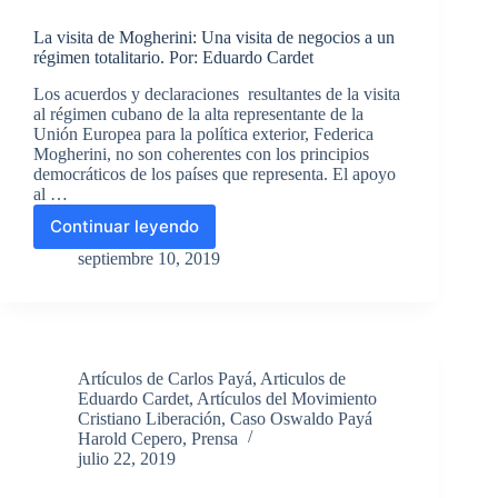
al
La visita de Mogherini: Una visita de negocios a un
Movimiento
régimen totalitario. Por: Eduardo Cardet
Cristiano
Liberación
Los acuerdos y declaraciones resultantes de la visita
al régimen cubano de la alta representante de la
Unión Europea para la política exterior, Federica
Mogherini, no son coherentes con los principios
democráticos de los países que representa. El apoyo
al …
Continuar leyendo
La
visita
septiembre 10, 2019
de
Mogherini:
Una
visita
de
Artículos de Carlos Payá
,
Articulos de
negocios
Eduardo Cardet
,
Artículos del Movimiento
a
Cristiano Liberación
,
Caso Oswaldo Payá
un
Harold Cepero
,
Prensa
régimen
julio 22, 2019
totalitario.
Por: