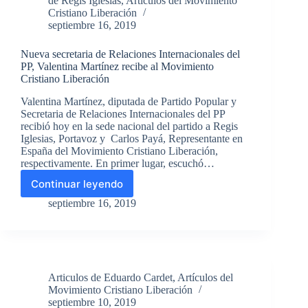
de Regis Iglesias
,
Artículos del Movimiento
impuso
Cristiano Liberación
el
septiembre 16, 2019
régimen
cubano.
Nueva secretaria de Relaciones Internacionales del
Eduardo
PP, Valentina Martínez recibe al Movimiento
Cardet.
Cristiano Liberación
Coordinador
Nacional
Valentina Martínez, diputada de Partido Popular y
MCL
Secretaria de Relaciones Internacionales del PP
recibió hoy en la sede nacional del partido a Regis
Iglesias, Portavoz y Carlos Payá, Representante en
España del Movimiento Cristiano Liberación,
respectivamente. En primer lugar, escuchó…
Continuar leyendo
Nueva
secretaria
septiembre 16, 2019
de
Relaciones
Internacionales
del
PP,
Articulos de Eduardo Cardet
,
Artículos del
Valentina
Movimiento Cristiano Liberación
Martínez
septiembre 10, 2019
recibe