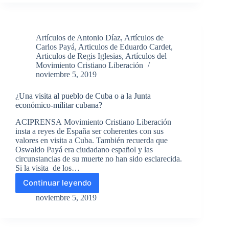
Mediavilla.
Por:
Eduardo
Cardet.
Artículos de Antonio Díaz
,
Artículos de
C.N.
Carlos Payá
,
Articulos de Eduardo Cardet
,
Movimiento
Articulos de Regis Iglesias
,
Artículos del
Cristiano
Movimiento Cristiano Liberación
Liberación
noviembre 5, 2019
¿Una visita al pueblo de Cuba o a la Junta
económico-militar cubana?
ACIPRENSA Movimiento Cristiano Liberación
insta a reyes de España ser coherentes con sus
valores en visita a Cuba. También recuerda que
Oswaldo Payá era ciudadano español y las
circunstancias de su muerte no han sido esclarecida.
Si la visita de los…
Continuar leyendo
¿Una
visita
noviembre 5, 2019
al
pueblo
de