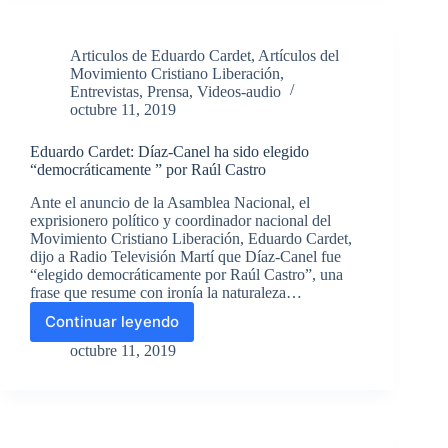
Nacional
del
Movimiento
Articulos de Eduardo Cardet
,
Artículos del
Cristiano
Movimiento Cristiano Liberación
,
Liberación
Entrevistas
,
Prensa
,
Videos-audio
“La
octubre 11, 2019
lucha
continúa”
Eduardo Cardet: Díaz-Canel ha sido elegido
“democráticamente ” por Raúl Castro
Ante el anuncio de la Asamblea Nacional, el
exprisionero político y coordinador nacional del
Movimiento Cristiano Liberación, Eduardo Cardet,
dijo a Radio Televisión Martí que Díaz-Canel fue
“elegido democráticamente por Raúl Castro”, una
frase que resume con ironía la naturaleza…
Continuar leyendo
Eduardo
Cardet:
octubre 11, 2019
Díaz-
Canel
ha
sido
elegido