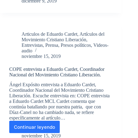
miseria
diciembre 9, 2019
el
como
régimen
recurso
y
de
los
opresión.
Estados
Por
Unidos
Articulos de Eduardo Cardet
,
Artículos del
Eduardo
”
Movimiento Cristiano Liberación
,
Cardet.
Entrevistas
,
Prensa
,
Presos políticos
,
Videos-
Coordinador
audio
Nacional
noviembre 15, 2019
del
Movimiento
COPE entrevista a Eduardo Cardet, Coordinador
Cristiano
Nacional del Movimiento Cristiano Liberación.
Liberación
Ángel Expósito entrevista a Eduardo Cardet,
Coordinador Nacional del Movimiento Cristiano
Liberación. Escuche entrevista en: COPE entrevista
a Eduardo Cardet MCL Cardet comenta que
continúa batallando por nuestra patria, que con
Díaz-Canel no ha cambiado nada, se refiere
específicamente al artículo…
Continuar leyendo
COPE
entrevista
noviembre 15, 2019