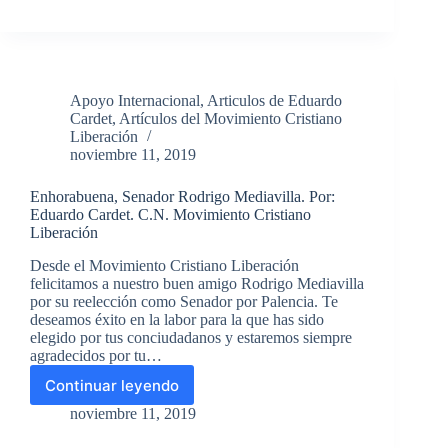
a
Eduardo
Cardet,
Coordinador
Nacional
Apoyo Internacional
,
Articulos de Eduardo
del
Cardet
,
Artículos del Movimiento Cristiano
Movimiento
Liberación
Cristiano
noviembre 11, 2019
Liberación.
Enhorabuena, Senador Rodrigo Mediavilla. Por:
Eduardo Cardet. C.N. Movimiento Cristiano
Liberación
Desde el Movimiento Cristiano Liberación
felicitamos a nuestro buen amigo Rodrigo Mediavilla
por su reelección como Senador por Palencia. Te
deseamos éxito en la labor para la que has sido
elegido por tus conciudadanos y estaremos siempre
agradecidos por tu…
Continuar leyendo
Enhorabuena,
Senador
noviembre 11, 2019
Rodrigo