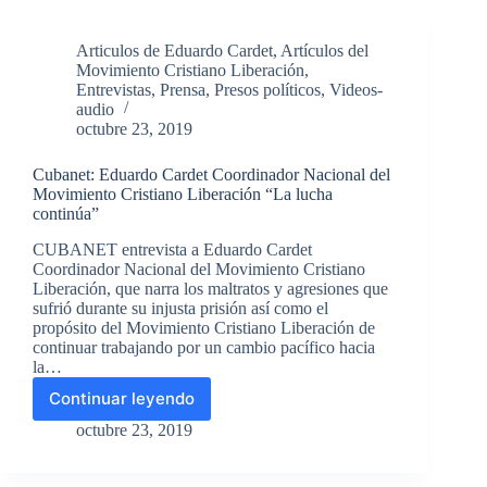
Cuba
o
Articulos de Eduardo Cardet
,
Artículos del
a
Movimiento Cristiano Liberación
,
la
Entrevistas
,
Prensa
,
Presos políticos
,
Videos-
Junta
audio
económico-
octubre 23, 2019
militar
cubana?
Cubanet: Eduardo Cardet Coordinador Nacional del
Movimiento Cristiano Liberación “La lucha
continúa”
CUBANET entrevista a Eduardo Cardet
Coordinador Nacional del Movimiento Cristiano
Liberación, que narra los maltratos y agresiones que
sufrió durante su injusta prisión así como el
propósito del Movimiento Cristiano Liberación de
continuar trabajando por un cambio pacífico hacia
la…
Continuar leyendo
Cubanet:
Eduardo
octubre 23, 2019
Cardet
Coordinador