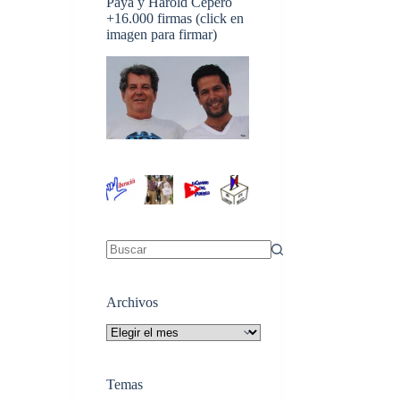
Payá y Harold Cepero
+16.000 firmas (click en
imagen para firmar)
Sin
resultados
Archivos
Archivos
Temas