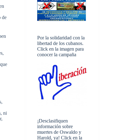
 en
o de
ben
Por la solidaridad con la
libertad de los cubanos.
Click en la imagen para
s,
conocer la campaña
 que
s,
, ni
r,
¡Desclasifiquen
información sobre
muertes de Oswaldo y
Harold, ya! Click en la