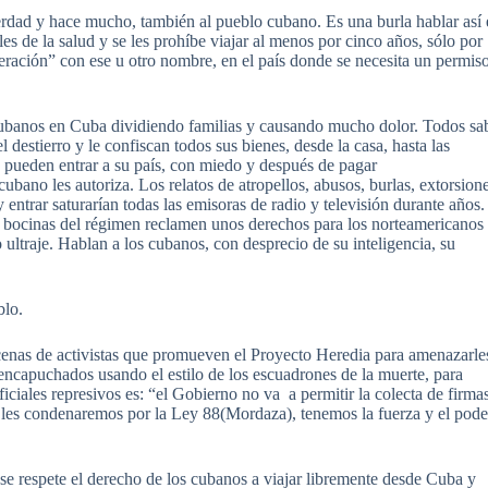
a verdad y hace mucho, también al pueblo cubano. Es una burla hablar así
les de la salud y se les prohíbe viajar al menos por cinco años, sólo por
liberación” con ese u otro nombre, en el país donde se necesita un permis
 cubanos en Cuba dividiendo familias y causando mucho dolor. Todos sa
el destierro y le confiscan todos sus bienes, desde la casa, hasta las
 pueden entrar a su país, con miedo y después de pagar
bano les autoriza. Los relatos de atropellos, abusos, burlas, extorsione
entrar saturarían todas las emisoras de radio y televisión durante años.
as bocinas del régimen reclamen unos derechos para los norteamericanos
ultraje. Hablan a los cubanos, con desprecio de su inteligencia, su
blo.
cenas de activistas que promueven el Proyecto Heredia para amenazarle
encapuchados usando el estilo de los escuadrones de la muerte, para
ficiales represivos es: “el Gobierno no va a permitir la colecta de firmas
 les condenaremos por la Ley 88(Mordaza), tenemos la fuerza y el pode
se respete el derecho de los cubanos a viajar libremente desde Cuba y