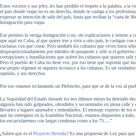
Estos voceros y sus jefes, les han perdido el respeto a la palabra, a l
el país donde viajar no es un derecho, donde se castiga a los profesiona
expresar su intención de salir del país, hasta que reciban la “carta de 
Inmigración para viajar.
Ese permiso lo otorga Inmigración o no, sin explicaciones y retiene a
que aquí en Cuba, al que quiere irse a vivir a otro país, le castigan con 
cucharas con que come. Pero también los cubanos que viven fuera sólo
desproporcionadamente por trámites de pasaporte y sólo si el gobierno cu
corrupciones y humillaciones que sufren los cubanos que quieren salir y 
Pero el pueblo de Cuba no tiene voz, por eso tiene que soportar que l
ese propio régimen ni siquiera reconoce a los cubanos. Es un verdadero 
opinión, y sus derechos.
Por eso estamos reclamando un Plebiscito, para que se de la voz al pue
La Seguridad del Estado durante los tres últimos meses ha detenido de
algunos han sido golpeados, ofendidos y secuestrados en plena calle y 
llevarles a lugares apartados e intimidarles. El mensaje expreso de los o
que las entreguen en la Asamblea Nacional, estamos dispuestos a todo,
los encarcelaremos con largas condenas como a los 75….”
¿Saben que es el
Proyecto Heredia
? Es una propuesta de Ley para que 