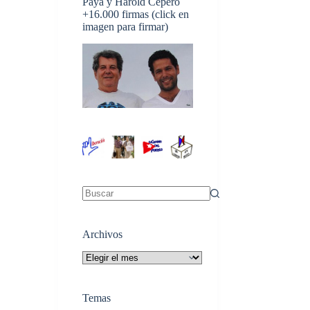
Payá y Harold Cepero
+16.000 firmas (click en
imagen para firmar)
Sin
resultados
Archivos
Archivos
Temas