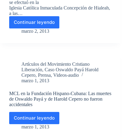
se efectuó en la
Iglesia Católica Inmaculada Concepción de Hialeah,
a las…
Continuar leyendo
Homenajes
del
marzo 2, 2013
MCL
en
Miami,
Santiago
de
Artículos del Movimiento Cristiano
Cuba
Liberación
,
Caso Oswaldo Payá Harold
y
Cepero
,
Prensa
,
Videos-audio
Holguín
marzo 1, 2013
a
su
MCL en la Fundación Hispano-Cubana: Las muertes
líder
de Oswaldo Payá y de Harold Cepero no fueron
Oswaldo
accidentales
Paya
Continuar leyendo
MCL
en
marzo 1, 2013
la