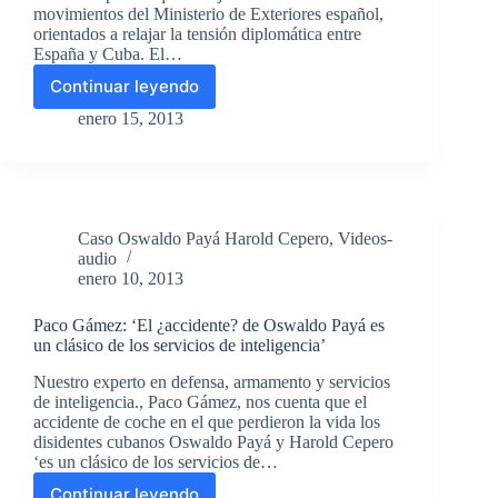
movimientos del Ministerio de Exteriores español,
orientados a relajar la tensión diplomática entre
España y Cuba. El…
Continuar leyendo
Fernando
Maura
enero 15, 2013
(UPyD):
«El
regreso
de
la
Caso Oswaldo Payá Harold Cepero
,
Videos-
democracia
audio
a
enero 10, 2013
Cuba
no
Paco Gámez: ‘El ¿accidente? de Oswaldo Payá es
puede
un clásico de los servicios de inteligencia’
depender
de
Nuestro experto en defensa, armamento y servicios
las
de inteligencia., Paco Gámez, nos cuenta que el
rebajas
accidente de coche en el que perdieron la vida los
de
disidentes cubanos Oswaldo Payá y Harold Cepero
enero
‘es un clásico de los servicios de…
de
Continuar leyendo
Margallo»