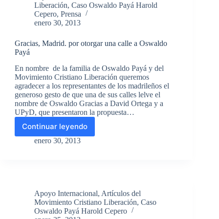
Liberación
,
Caso Oswaldo Payá Harold
Cristiano
Cepero
,
Prensa
Liberación
enero 30, 2013
para
Premio
Gracias, Madrid. por otorgar una calle a Oswaldo
Nobel
Payá
de
la
En nombre de la familia de Oswaldo Payá y del
Paz
Movimiento Cristiano Liberación queremos
2013.
agradecer a los representantes de los madrileños el
generoso gesto de que una de sus calles lelve el
nombre de Oswaldo Gracias a David Ortega y a
UPyD, que presentaron la propuesta…
Continuar leyendo
Gracias,
Madrid.
enero 30, 2013
por
otorgar
una
calle
a
Apoyo Internacional
,
Artículos del
Oswaldo
Movimiento Cristiano Liberación
,
Caso
Payá
Oswaldo Payá Harold Cepero