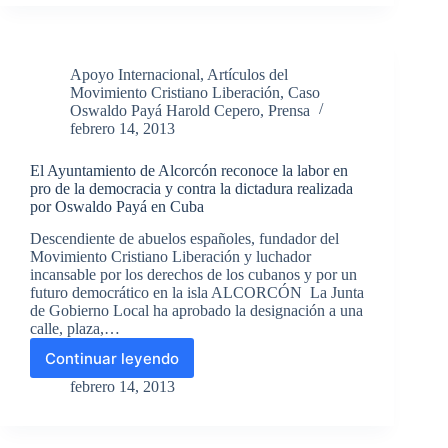
Fundación
Hispano-
Cubana:
Las
Apoyo Internacional
,
Artículos del
muertes
Movimiento Cristiano Liberación
,
Caso
de
Oswaldo Payá Harold Cepero
,
Prensa
Oswaldo
febrero 14, 2013
Payá
y
El Ayuntamiento de Alcorcón reconoce la labor en
de
pro de la democracia y contra la dictadura realizada
Harold
por Oswaldo Payá en Cuba
Cepero
no
Descendiente de abuelos españoles, fundador del
fueron
Movimiento Cristiano Liberación y luchador
accidentales
incansable por los derechos de los cubanos y por un
futuro democrático en la isla ALCORCÓN La Junta
de Gobierno Local ha aprobado la designación a una
calle, plaza,…
Continuar leyendo
El
Ayuntamiento
febrero 14, 2013
de
Alcorcón
reconoce