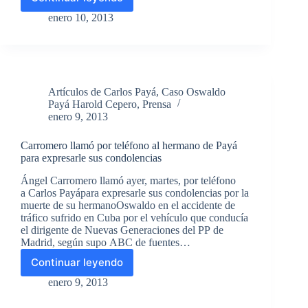
Paco
Gámez:
enero 10, 2013
‘El
¿accidente?
de
Oswaldo
Payá
Artículos de Carlos Payá
,
Caso Oswaldo
es
Payá Harold Cepero
,
Prensa
un
enero 9, 2013
clásico
de
Carromero llamó por teléfono al hermano de Payá
los
para expresarle sus condolencias
servicios
de
Ángel Carromero llamó ayer, martes, por teléfono
inteligencia’
a Carlos Payápara expresarle sus condolencias por la
muerte de su hermanoOswaldo en el accidente de
tráfico sufrido en Cuba por el vehículo que conducía
el dirigente de Nuevas Generaciones del PP de
Madrid, según supo ABC de fuentes…
Continuar leyendo
Carromero
llamó
enero 9, 2013
por
teléfono