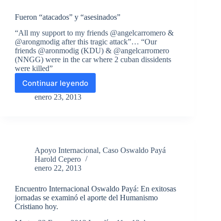
de
Fueron “atacados” y “asesinados”
la
Paz
“All my support to my friends @angelcarromero &
2013.
@arongmodig after this tragic attack”… “Our
friends @aronmodig (KDU) & @angelcarromero
(NNGG) were in the car where 2 cuban dissidents
were killed”
Continuar leyendo
Fueron
“atacados”
enero 23, 2013
y
“asesinados”
Apoyo Internacional
,
Caso Oswaldo Payá
Harold Cepero
enero 22, 2013
Encuentro Internacional Oswaldo Payá: En exitosas
jornadas se examinó el aporte del Humanismo
Cristiano hoy.