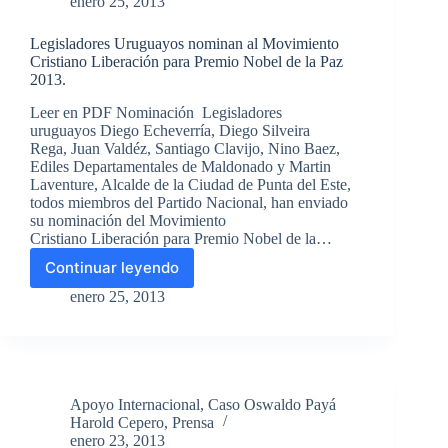
enero 25, 2013
Legisladores Uruguayos nominan al Movimiento
Cristiano Liberación para Premio Nobel de la Paz
2013.
Leer en PDF Nominación Legisladores
uruguayos Diego Echeverría, Diego Silveira
Rega, Juan Valdéz, Santiago Clavijo, Nino Baez,
Ediles Departamentales de Maldonado y Martin
Laventure, Alcalde de la Ciudad de Punta del Este,
todos miembros del Partido Nacional, han enviado
su nominación del Movimiento
Cristiano Liberación para Premio Nobel de la…
Continuar leyendo
Legisladores
Uruguayos
enero 25, 2013
nominan
al
Movimiento
Cristiano
Liberación
Apoyo Internacional
,
Caso Oswaldo Payá
para
Harold Cepero
,
Prensa
Premio
enero 23, 2013
Nobel