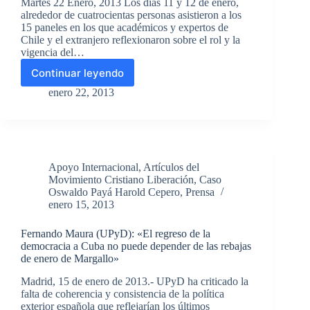
Martes 22 Enero, 2013 Los días 11 y 12 de enero,
alrededor de cuatrocientas personas asistieron a los
15 paneles en los que académicos y expertos de
Chile y el extranjero reflexionaron sobre el rol y la
vigencia del…
Continuar leyendo
Encuentro
Internacional
enero 22, 2013
Oswaldo
Payá:
En
exitosas
jornadas
Apoyo Internacional
,
Artículos del
se
Movimiento Cristiano Liberación
,
Caso
examinó
Oswaldo Payá Harold Cepero
,
Prensa
el
enero 15, 2013
aporte
del
Fernando Maura (UPyD): «El regreso de la
Humanismo
democracia a Cuba no puede depender de las rebajas
Cristiano
de enero de Margallo»
hoy.
Madrid, 15 de enero de 2013.- UPyD ha criticado la
falta de coherencia y consistencia de la política
exterior española que reflejarían los últimos