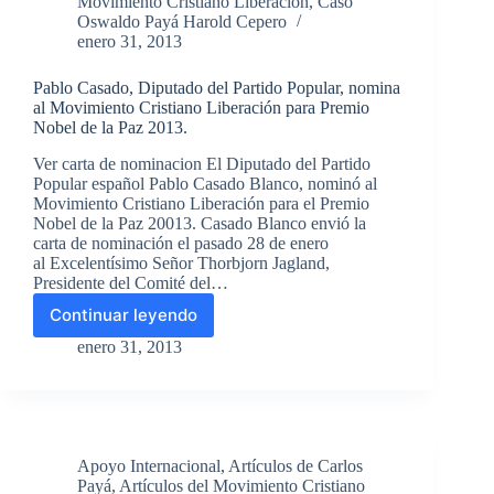
Movimiento Cristiano Liberación
,
Caso
Syria,
Oswaldo Payá Harold Cepero
and
enero 31, 2013
religious
intolerance
Pablo Casado, Diputado del Partido Popular, nomina
al Movimiento Cristiano Liberación para Premio
Nobel de la Paz 2013.
Ver carta de nominacion El Diputado del Partido
Popular español Pablo Casado Blanco, nominó al
Movimiento Cristiano Liberación para el Premio
Nobel de la Paz 20013. Casado Blanco envió la
carta de nominación el pasado 28 de enero
al Excelentísimo Señor Thorbjorn Jagland,
Presidente del Comité del…
Continuar leyendo
Pablo
Casado,
enero 31, 2013
Diputado
del
Partido
Popular,
nomina
Apoyo Internacional
,
Artículos de Carlos
al
Payá
,
Artículos del Movimiento Cristiano
Movimiento