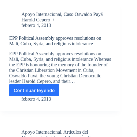
la
labor
Apoyo Internacional
,
Caso Oswaldo Payá
en
Harold Cepero
pro
febrero 4, 2013
de
la
EPP Political Assembly approves resolutions on
democracia
Mali, Cuba, Syria, and religious intolerance
y
contra
EPP Political Assembly approves resolutions on
la
Mali, Cuba, Syria, and religious intolerance Whereas
dictadura
the EPP is honouring the memory of the founder of
realizada
the Christian Liberation Movement in Cuba,
por
Oswaldo Payá, the young Christian Democratic
Oswaldo
leader Harold Cepero, and their…
Payá
Continuar leyendo
en
EPP
Cuba
Political
febrero 4, 2013
Assembly
approves
resolutions
on
Mali,
Apoyo Internacional
,
Artículos del
Cuba,